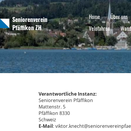
Home
Über uns
Seniorenverein
Pfäffikon ZH
Velofahren
Wand
Verantwortliche Instanz:
Seniorenverein Pfäffikon
Mattenstr. 5
Pfäffikon 8330
Schweiz
E-Mail
: viktor.knecht@seniorenvereinpfa