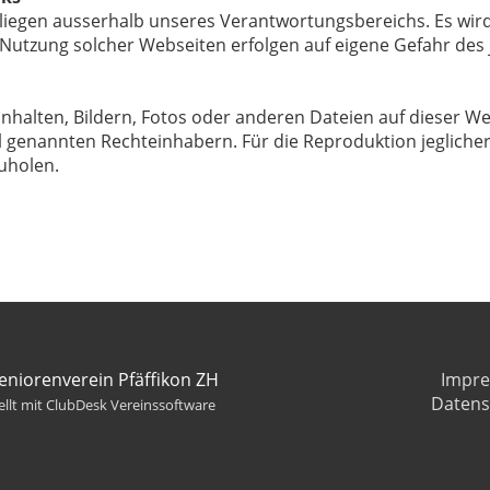
 liegen ausserhalb unseres Verantwortungsbereichs. Es wird
 Nutzung solcher Webseiten erfolgen auf eigene Gefahr des 
nhalten, Bildern, Fotos oder anderen Dateien auf dieser We
l genannten Rechteinhabern. Für die Reproduktion jeglicher
uholen.
eniorenverein Pfäffikon ZH
Impr
Datens
ellt mit ClubDesk Vereinssoftware