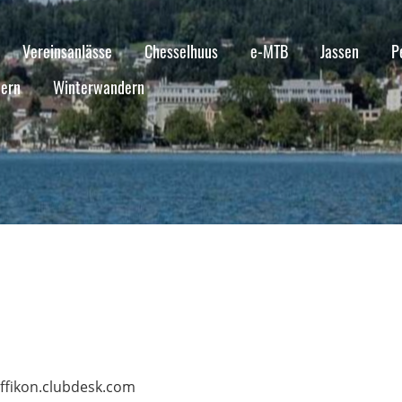
Vereinsanlässe
Chesselhuus
e-MTB
Jassen
P
ern
Winterwandern
effikon.clubdesk.com