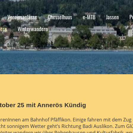
Vereinsanlässe
Chesselhuus
e-MTB
Jassen
P
ern
Winterwandern
ober 25 mit Annerös Kündig
renInnen am Bahnhof Pfäffikon. Einige fahren mit dem Zug
cht sonnigem Wetter geht’s Richtung Badi Auslikon. Zum Gl
Weiter wandern wir über Robenhausen und Kulturfabrik, wo