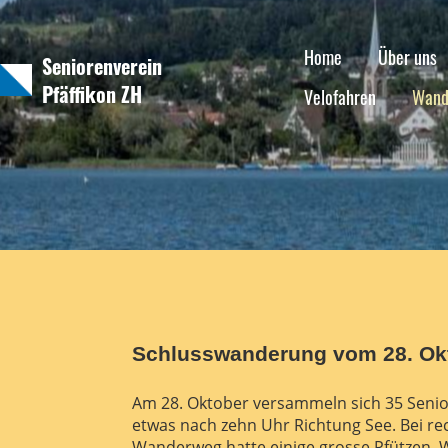
Home
Über uns
Seniorenverein
Pfäffikon ZH
Velofahren
Wand
Schlusswanderung vom 28. Okt
Am 28. Oktober versammeln sich 35 Senio
etwas nach zehn Uhr Richtung See. Bei re
Wanderweg hatte einige grosse Pfützen. 