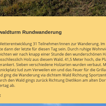
dwaldturm Rundwanderung
er Wetterentwicklung 31 Teilnehmer/innen zur Wanderung. Im
lte dann der letzte für diesen Tag sein. Durch ruhige Wohn
reichten wir nach knapp einer Stunde den wunderschönen H
chliesslich Holz aus diesem Wald. 41,5 Meter hoch, die Pl
erankert. Sieben verschiedene Holzarten wurden verbaut. M
nickplatz lud zum Verweilen ein und das Feuer für die Grill
nd ging die Wanderung via dichtem Wald Richtung Sportzen
rch den Wald gings zurück Richtung Dietlikon am alten Dor
rtag ab.
t