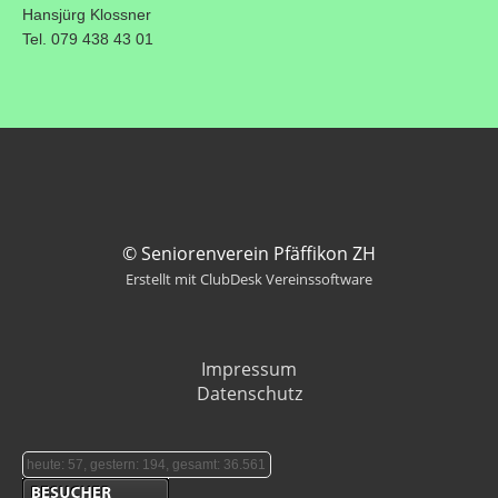
Hansjürg Klossner
Tel. 079 438 43 01
© Seniorenverein Pfäffikon ZH
Erstellt mit ClubDesk Vereinssoftware
Impressum
Datenschutz
heute: 57, gestern: 194, gesamt: 36.561