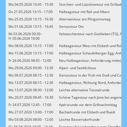
Mo 04.05.2026 10:45 - 15:30
Storchen- und Lützelseetour mit Grilladen
Do 21.05.2026 13:15 - 17:00
Halbtagstour mit Roli und Albert
Mo 25.05.2026 13:15 - 16:30
Alternativtour am Pfingstmontag
Mo 01.06.2026 13:15 - 16:45
Genusstour Ost
Mi 03.06.2026 09:30 -
Velotaschentour nach Gottlieben (TG), Anfor
Fr 05.06.2026 18:00
Mo 08.06.2026 13:15 - 17:00
Halbtagestour West mit Elsbeth und Roli
Mo 15.06.2026 13:15 - 17:00
Halbtagestour Schaufelberger Egg, Anforde
Fr 26.06.2026 08:45 - 12:00
Neu Halbtagestour, Anforderung mittel, Le
Mo 29.06.2026 09:00 - 12:30
Alpen- und Seeblicktour
Mo 06.07.2026 08:15 - 12:30
Genusstour in der Früh mit Godi und Co. Rit
Mo 13.07.2026 08:15 - 12:30
Halbtagestour, Richtung Nord, Anforderung
Mo 13.07.2026 08:30 - 12:00
Leichte alternative Tösstalrunde
Mo 20.07.2026 08:45 - 16:30
Schöne Tagestour nach Jona bei angeneh
Fr 24.07.2026 12:45 - 17:00
Apérorunde vor dem Grillnachmittag
Mo 27.07.2026 13:00 - 17:00
Bachtelrunde mit Elsbeth und Ruedi
Mo 03.08.2026 08:00 - 12:00
Leichte Bassersdorfrunde
Do 06.08.2026 18:00 - 21:45
Spontane Feierabendtour zum Chopfholz