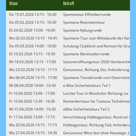
Wann
Betreff
Do 15.01.2026 13:15 - 16:30
Spontantour Effretikerrunde
Do 05.02.2026 13:15 - 16:30
Spontane Rotensteintour
Di 24.02.2026 13:00 - 16:00
Spontane Kyburgrunde
Mo 02.03.2026 13:15 - 16:45
Spontane Tour zum Mittelpunkt des Kanton
Do 05.03.2026 14:00 - 16:00
Schulung ClubDesk und Komoot für Gruppe
Di 10.03.2026 13:15 - 16:30
Spontane Bäretswilerrunde
Mi 18.03.2026 13:15 - 17:00
Saisoneröffnungstour 2026 Hombrechtiker
Mo 23.03.2026 13:15 - 17:15
Genusstour, Richtung Ost, Anforderung leic
Mo 06.04.2026 13:15 - 17:00
Spontane Tösstalrunde zum Ostermontag
Mi 08.04.2026 14:00 - 16:30
e-Bike Sicherheitskurs Teil 1
Fr 10.04.2026 13:00 - 17:00
Leichte Tour in Westlicher Richtung zur E
Fr 10.04.2026 13:30 - 16:30
Kennenlerntour für Toskana Teilnehmer
Mi 15.04.2026 14:00 - 16:30
eBike Sicherheitskurs Teil 2
Fr 17.04.2026 13:00 - 17:15
Verschiebung Halbtagestour, Rund um Schalc
Mo 20.04.2026 13:15 - 17:15
Halbtagestour, Richtung Süd, Anforderung l
Mo 27.04.2026 13:15 - 16:30
Genusstour West fast ohne Kieswege, Leitu