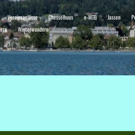
Vereinsanlässe
Chesselhuus
e-MTB
Jassen
P
ern
Winterwandern