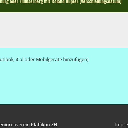
enburg oder Flumserberg mit Roland Küpfer (Verschiebungsdatum)
utlook, iCal oder Mobilgeräte hinzufügen)
eniorenverein Pfäffikon ZH
Impr