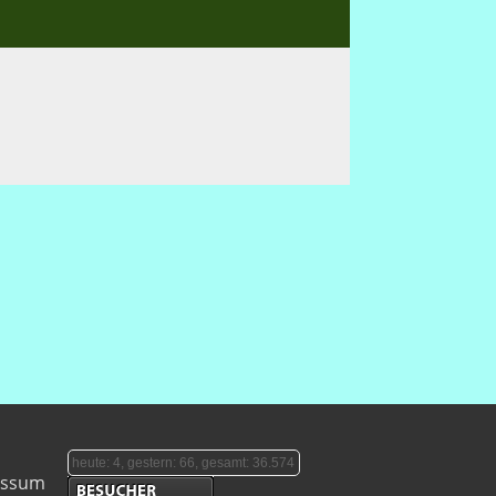
heute: 4, gestern: 66, gesamt: 36.574
essum