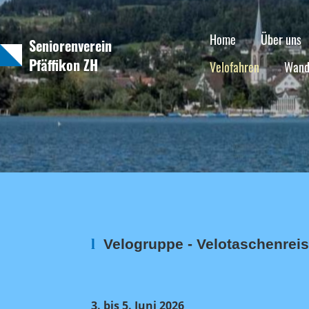
Home
Über uns
Seniorenverein
Pfäffikon ZH
Velofahren
Wand
l
Velogruppe - Velotaschenreis
3. bis 5. Juni 2026