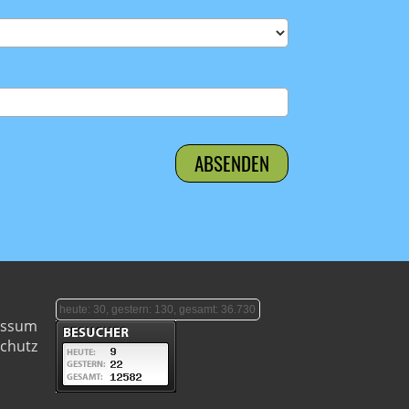
heute: 30, gestern: 130, gesamt: 36.730
essum
chutz