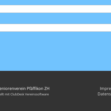
eniorenverein Pfäffikon ZH
Impr
Datens
ellt mit ClubDesk Vereinssoftware